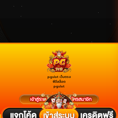
11 ธันวาคม 2024
เว็บสล็อต pg zeedslot แพลตฟอร์ม AUTO เกมสล็อต
ออนไลน์ที่ดีที่สุด โปรโมชั่นและสิทธิพิเศษจัดเต็ม ในยุคดิจิทัลที่
เกมออนไลน์กำลังเป็นที่นิยมอย่างมาก เกมสล็อตออนไลน์
กลายเป็นหนึ่งในเกมที่ผู้เล่นหลายคนหลงรัก ด้วยความง่ายและ
ความสนุกที่มาพร้อมกับโอกาสในการชนะรางวัลใหญ่ สำหรับ
ใครที่กำลังมองหา เว็บสล็อตที่มีระ […]
pgslot เว็บตรง
พีจีสล็อต
pgslot