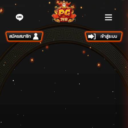
https://www.pgheng99.ai/
article
pg zeedslot แพลตฟอร์มของเรา
คือคำตอบที่ดีที่สุดในการเล่นสล็อต!