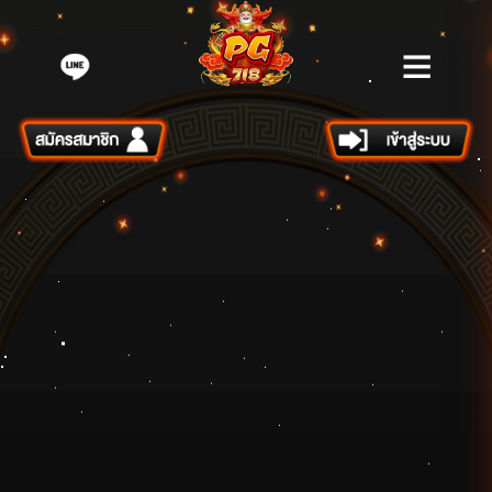
https://www.pgheng99.ai/
article
pg718 เว็บสล็อต PG เล่นง่าย เกม
เยอะ ฝากถอนสะดวก รองรับมือถือ