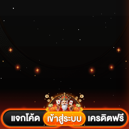
12 มิถุนายน 2026
pg718 ถ้าพูดถึงเกมสล็อตออนไลน์ ชื่อ pgslot เป็นหนึ่งใน
ชื่อที่แทบจะหนีไม่พ้น ไม่ว่าจะเข้าเว็บสล็อตเว็บไหน ก็มักเห็นเกม
ของค่ายนี้อยู่หน้าแรกหรืออยู่ในหมวดเกมยอดนิยมเสมอ
เหตุผลไม่ใช่แค่เพราะชื่อค่ายดัง แต่เพราะรูปแบบเกมของ
pgslot เข้าถึงคนเล่นได้ง่ายมาก สิ่งที่ทำให้ pgslot แตกต่าง
จากหลายค่ายคือความเรีย […]