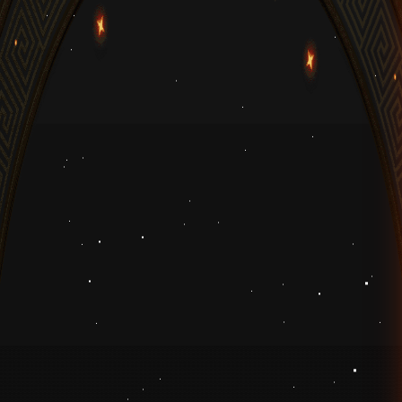
13 สิงหาคม 2024
PG Slot ทางเข้า มือถือ เว็บตรง ฝากถอนรวดเร็ว ไม่มีขั้นต่ำ
โบนัสแตกหนักทุกเกม pg slot ทางเข้า มือถือ ความตื่นเต้น
ของเกมสล็อตมือถือ เปิดประสบการณ์ใหม่ การเล่นสล็อต
ออนไลน์ก็ได้รับการพัฒนาขึ้นเพื่อให้ตอบสนองความต้องการ
ของผู้เล่นได้ดียิ่งขึ้น หนึ่งในตัวเลือกที่ได้รับความนิยมอย่าง
มากคือการเล่น PG Slot ผ่า […]