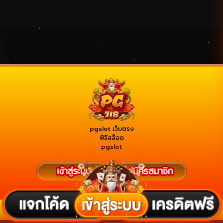
ออนไลน์ไม่เพียงแค่เป็นการพักผ่อนและสนุกสนาน แต่ยังเป็น
โอกาสที่น่าตื่นเต้นในการชนะรางวัลที่มีมูลค่าสูง พบกับ pgslot
789 หนึ่งในแพลตฟอร์มที่น่าสนใจสำหรับนักพนันออนไลน์ที่
ต้องการลุ้นโชคและสัมผัสความสนุกที่แท้จริงของการเล่น
สล็อตออนไลน์ มีความหลากหลายในเกม […]
pgslot เว็บตรง
พีจีสล็อต
pgslot
Copyright 2022 pGsloT เว็บตรง landing, All Rights Reserved.