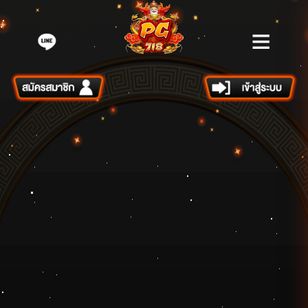
https://www.pgheng99.ai/
article
pgslot 789 แจ็คพอตที่มีมูลค่าสูง
25 มีนาคม 2024
เล่นสล็อตออนไลน์ ได้เงินจริง pgslot 789 เล่นสล็อต