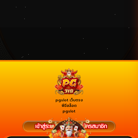
ต้องได้
21 มีนาคม 2024
PG Slot Co ช่องทางเข้าเล่นเกมสล็อตออนไลน์ใหม่ล่าสุด
จากความสะดวกสบายและความบันเทิงที่มาพร้อมกับการเล่น
เกมเหล่านี้ เพราะฉะนั้น เมื่อพูดถึงเกมสล็อตที่มีคุณภาพและน่า
เชื่อถือ หนึ่งในชื่อที่ไม่ควรพลาดคือ pg slot co ที่เป็นช่อง
ทางเข้าเล่นเกมสล็อตออนไลน์ที่ใหม่ล่าสุดและน่าสนใจที่สุดใน
ตอนนี้ pg slot เว็บตร […]
pgslot เว็บตรง
พีจีสล็อต
pgslot