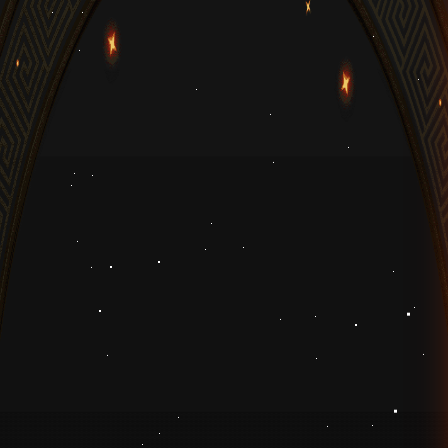
เราวันนี้!
12 กันยายน 2024
บริการดีๆ จากเรา PG SLOT เปิดให้คุณสามารถทำการ
ทดลองเล่นสล็อตได้ฟรี พร้อมฟรีสปิน หากคุณเป็นแฟนพันธุ์
แท้ของเกมสล็อตและกำลังมองหาประสบการณ์การเล่นที่ยอด
เยี่ยม พร้อมโอกาสในการลองเล่นเกมใหม่ๆ โดยไม่ต้องใช้เงิน
ของตัวเอง Lucky Neko demo free spin มีบริการดีๆ ที่
จะทำให้คุณตื่นเต้นและสนุกไปกับการ ทดลองเล่นส […]