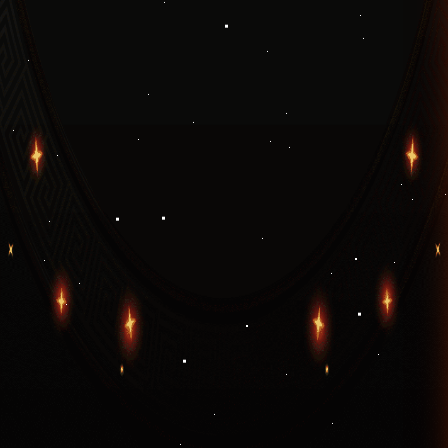
article
PG slot demo free spin
ทดลองเล่นสล็อตฟรีสปินจากค่าย
PG Slot
9 กันยายน 2024
PG Slot Demo Free Spin ทดลองเล่นสล็อต ฟรีสปิน
ประสบการณ์การเล่นเกมที่สมจริง ลุ้นรางวัลใหญ่และรับโปรโม
ชั่นพิเศษสำหรับสมาชิกใหม่ หากคุณกำลังมองหาประสบการณ์
การเล่นสล็อตที่สมจริงและสนุกสนาน พร้อมกับโอกาสในการ