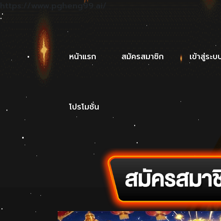
https://www.pgheng99.ai/
หน้าแรก
สมัครสมาชิก
เข้าสู่ระบ
โปรโมชั่น