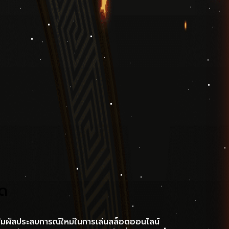
ุด
ไทย สัมผัสประสบการณ์ใหม่ในการเล่นสล็อตออนไลน์