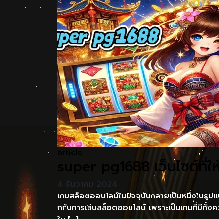
article
super pg1688 เว็บไซต์ที่
4 ธันวาคม 2024
เกมสล็อตออนไลน์ในปัจจุบันกลายเป็นหนึ่งในรูปแบบ
กกับการเล่นสล็อตออนไลน์ เพราะเป็นเกมที่มีทั