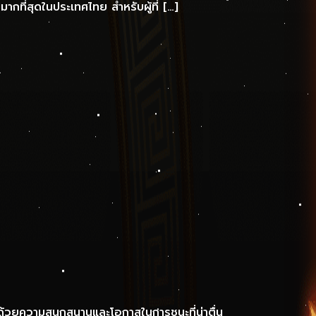
มากที่สุดในประเทศไทย สำหรับผู้ที่ […]
้วยความสนุกสนานและโอกาสในการชนะที่น่าตื่น