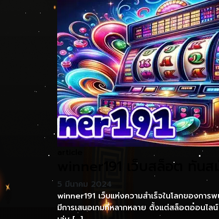
article
winner191 เว็บสล็อต ทัน
5 มีนาคม 2024
winner191 เว็บแห่งความสำเร็จในโลกของการพนัน
มีการเสนอเกมที่หลากหลาย ตั้งแต่สล็อตออนไลน์ ไ