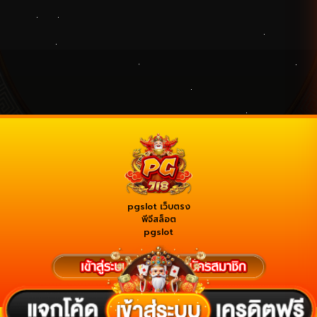
5 มีนาคม 2024
winner191 เว็บแห่งความสำเร็จในโลกของการพนันออนไลน์
โดยผู้คนสนใจมากในการเข้าร่วมเกมที่มีความหลากหลายและ
ความน่าเชื่อถือสูง เว็บไซต์ Winner 191 นั้นมีการเสนอเกมที่
หลากหลาย ตั้งแต่สล็อตออนไลน์ ไปจนถึงเกมคาสิโนอื่น ๆ
เช่น บาคาร่า รูเล็ต และแบล็คแจ็ค ทุกเกมมีความเป็นธรรมและ
การเล่นที่ยอดเยี่ยม ทำให้ผู้เล่น […]
pgslot เว็บตรง
พีจีสล็อต
pgslot