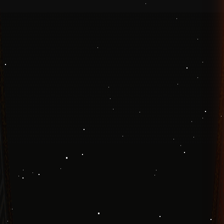
สล็อต PG เพราะเป็นเกมสล็อตที่มีเอกลักษณ์ชัดเจน ทั้งด้าน
ภาพกราฟิก ระบบการเล่น ธีมเกม และความสะดวกในการใช้
งานผ่านมือถือ จุดเด่นเหล่านี้ทำให้เกมจากค่าย PG Soft กลาย
เป็นตัวเลือกยอดนิยมของผู้เล่ […]
article