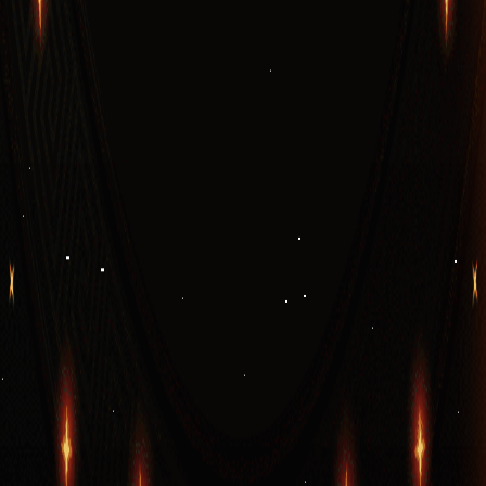
article
สล็อต PG ไม่ล็อคยูส เล่นง่ายบน
เว็บตรง ระบบเสถียร ฝากถอน
รวดเร็ว
5 มิถุนายน 2026
สล็อต PG ไม่ล็อคยูส ถ้าพูดถึงเกมสล็อตออนไลน์ที่คนไทย
รู้จักกันเยอะ pgslot เป็นหนึ่งในชื่อที่แทบจะหลุดมาอยู่ต้น ๆ
เสมอ ไม่ว่าจะเป็นคนที่เพิ่งเริ่มเล่น หรือคนที่เล่นเกมสล็อตมา
นานแล้วก็ตาม เหตุผลไม่ใช่แค่เพราะชื่อค่ายดัง แต่เพราะตัว
เกมมีเอกลักษณ์ที่จำง่าย เล่นไม่ยาก และมีธีมเกมให้เลือกเยอะ
มาก หลายคนเริ่ […]