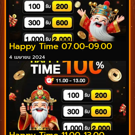
Happy Time 07.00-09.00
4 เมษายน 2024